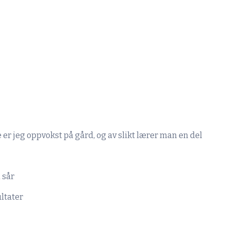
 er jeg oppvokst på gård, og av slikt lærer man en del
 sår
ultater