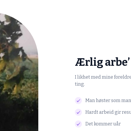
Ærlig arbe’
I likhet med mine foreldre
ting.
Man høster som man
Hardt arbeid gir res
Det kommer uår