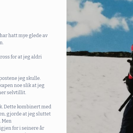
 har hatt mye glede av
n.
tross for at jeg aldri
postene jeg skulle.
kapen noe slik at jeg
r selvtillit.
sk. Dette kombinert med
n, gjorde at jeg sluttet
e. Men
gjen for i seinere år