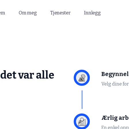
em
Om meg
Tjenester
Innlegg
det var alle
Begynnel
Velg dine f
Ærlig arb
En enkel op