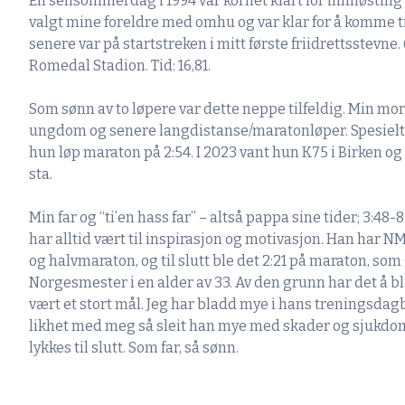
En sensommerdag i 1994 var kornet klart for innhøsting
valgt mine foreldre med omhu og var klar for å komme t
senere var på startstreken i mitt første friidrettsste
Romedal Stadion. Tid: 16,81.
Som sønn av to løpere var dette neppe tilfeldig. Min mor 
ungdom og senere langdistanse/maratonløper. Spesielt 
hun løp maraton på 2:54. I 2023 vant hun K75 i Birken og
sta.
Min far og “ti’en hass far” – altså pappa sine tider; 3:48-
har alltid vært til inspirasjon og motivasjon. Han har 
og halvmaraton, og til slutt ble det 2:21 på maraton, som
Norgesmester i en alder av 33. Av den grunn har det å b
vært et stort mål. Jeg har bladd mye i hans treningsdagb
likhet med meg så sleit han mye med skader og sjukdom
lykkes til slutt. Som far, så sønn.