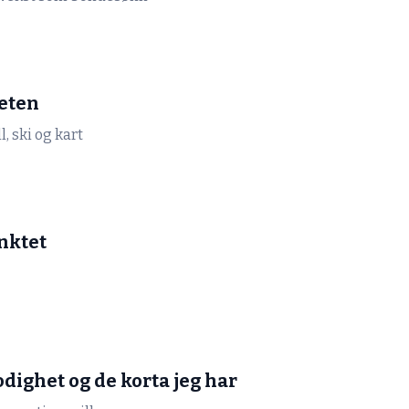
heten
l, ski og kart
nktet
odighet og de korta jeg har