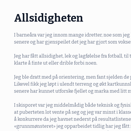
Allsidigheten
I barneåra var jeg innom mange idretter, noe som jeg
senere og har gjenspeilet det jeg har gjort som vokse
Jeg har fått allsidighet, lek og lagfølelse fra fotball, til 
klarte å finte ut eller drible forbi noen.
Jeg ble dratt med på orientering, men fant sjelden de 
Likevel fikk jeg løpt i ulendt terreng og økt kartkunns
senere har kunnet utforske fjellet og marka med litt me
I skisporet var jeg middelmådig både teknisk og fysi
at puberteten lot vente på seg og jeg var minst i klasse
å konkurrere da jeg havnet nederst på resultatlisten
«grunnmønsteret» jeg opparbeidet tidlig har jeg fått i