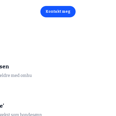
Kontakt meg
sen
oreldre med omhu
e’
pvekst som bondesønn