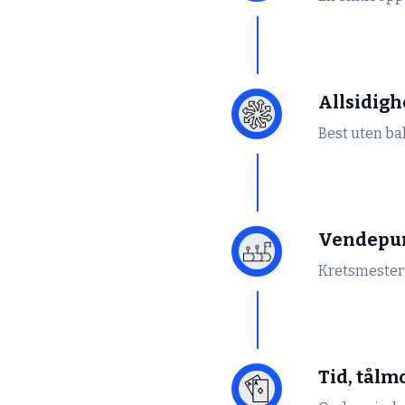
Allsidig
Best uten bal
Vendepu
Kretsmester
Tid, tålm