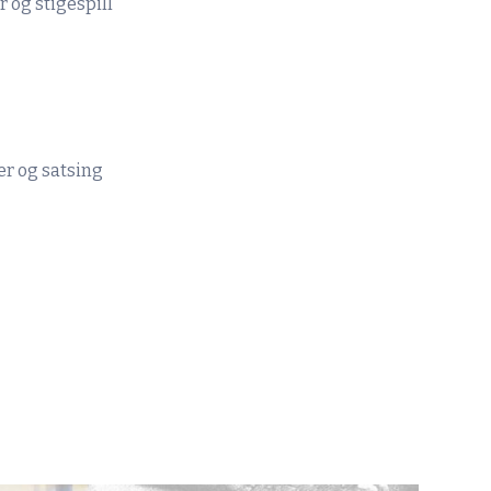
 og stigespill
r og satsing