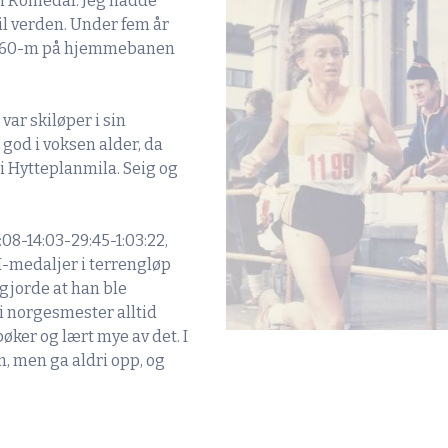
 i Romedal. Jeg hadde
il verden. Under fem år
vne. 60-m på hjemmebanen
var skiløper i sin
god i voksen alder, da
 i Hytteplanmila. Seig og
8:08-14:03-29:45-1:03:22,
NM-medaljer i terrengløp
 gjorde at han ble
li norgesmester alltid
øker og lært mye av det. I
, men ga aldri opp, og