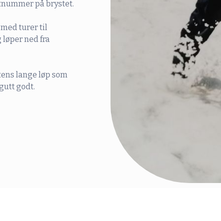
rtnummer på brystet.
 med turer til
 løper ned fra
ttens lange løp som
gutt godt.