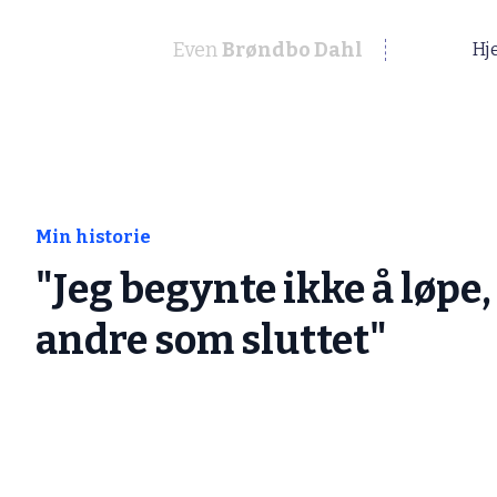
Even
Brøndbo Dahl
Hj
Min historie
"Jeg begynte ikke å løpe, 
andre som sluttet"