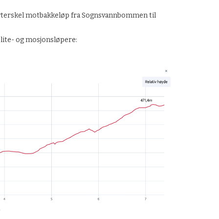
lavterskel motbakkeløp fra Sognsvannbommen til
 elite- og mosjonsløpere: