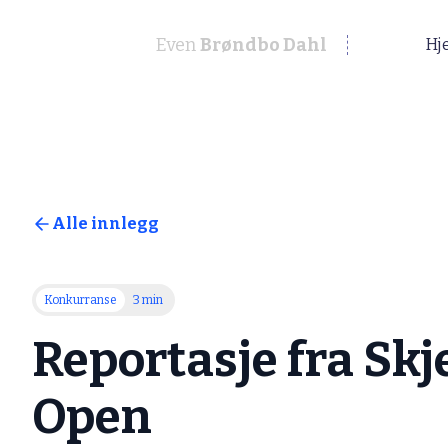
Even
Brøndbo Dahl
Hj
Alle innlegg
Konkurranse
3 min
Reportasje fra Sk
Open