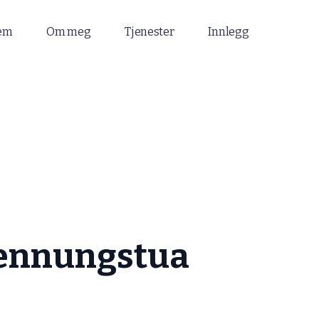
em
Om meg
Tjenester
Innlegg
jennungstua