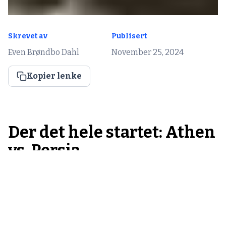
Skrevet av
Publisert
Even Brøndbo Dahl
November 25, 2024
Kopier lenke
Der det hele startet: Athen
vs. Persia
I år 490 f.Kr. gikk den persiske hæren i land ved Marathon,
med planer om å erobre Athen, omkring 40 kilometer unna.
En athensk hær på 10000 mann forlot byen for å kjempe mot
25 000 persiske krigere. I et løpende lynangrep stormet de
mot fiendens frontlinje og kjempet mann mot mann med
sverd, pil og bue og bare never. Perserne ble overrumplet og