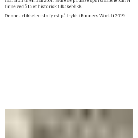
maraton til en maraton. Svarene på disse spørsmålene kan vi
finne ved å ta et historisk tilbakeblikk.
Denne artikkelen sto først på trykk i Runners World i 2019.