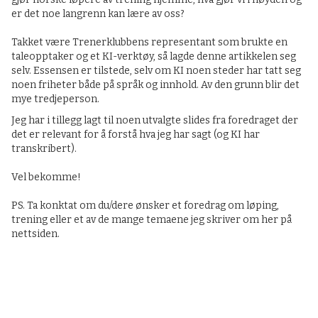
er det noe langrenn kan lære av oss?
Takket være Trenerklubbens representant som brukte en
taleopptaker og et KI-verktøy, så lagde denne artikkelen seg
selv. Essensen er tilstede, selv om KI noen steder har tatt seg
noen friheter både på språk og innhold. Av den grunn blir det
mye tredjeperson.
Jeg har i tillegg lagt til noen utvalgte slides fra foredraget der
det er relevant for å forstå hva jeg har sagt (og KI har
transkribert).
Vel bekomme!
PS. Ta konktat om du/dere ønsker et foredrag om løping,
trening eller et av de mange temaene jeg skriver om her på
nettsiden.