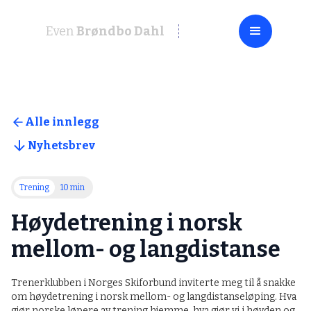
Even
Brøndbo Dahl
Alle innlegg
Nyhetsbrev
Trening
10 min
Høydetrening i norsk
mellom- og langdistanse
Trenerklubben i Norges Skiforbund inviterte meg til å snakke
om høydetrening i norsk mellom- og langdistanseløping. Hva
gjør norske løpere av trening hjemme, hva gjør vi i høyden og